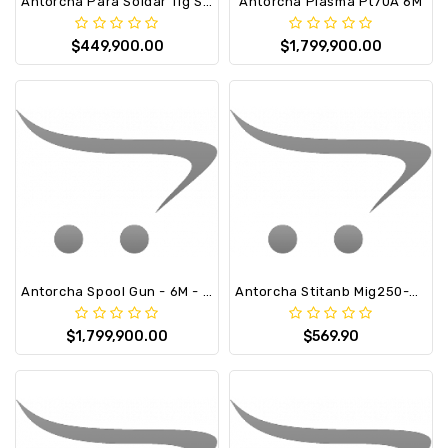
Antorcha Para Soldar Tig Sr26V 4M. 35/50 Sweiss
Antorcha Plasma Pt70A 6M
$449,900.00
$1,799,900.00
Antorcha Spool Gun - 6M - Swe Titan Weld360 Mig 250A
Antorcha Stitanb Mig250-Euro X5M
$1,799,900.00
$569.90