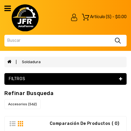
Category
Artículo (s) - $0.00
Herramientas
Eléctricas
Herramientas
Inalámbricas
Herramientas
Manual
Soldadura
Soldadura
FILTROS
Combos
Maquinaria
Refinar Busqueda
Agroindustria
Accesorios (562)
Automatismos
Herramientas
Comparación De Productos ( 0)
Neumáticas