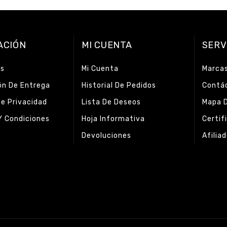
ACIÓN
MI CUENTA
SERV
os
Mi Cuenta
Marca
ón De Entrega
Historial De Pedidos
Contá
De Privacidad
Lista De Deseos
Mapa D
Y Condiciones
Hoja Informativa
Certif
Devoluciones
Afilia
s