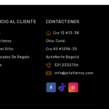
ICIO AL CLIENTE
CONTÁCTENOS
s
Cra 13 #13-38
ctenos
Chia, Cund.
el Sitio
Cra 45 #129A-35
icados De Regalo
AutoNorte Bogotá
do
321 2332756
info@jotafierros.com