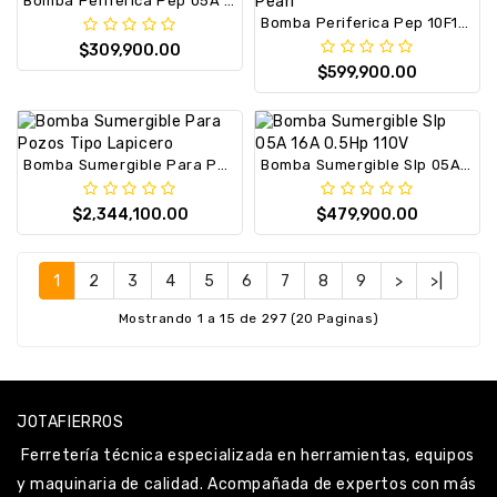
Bomba Periferica Pep 05A 16L 0.5Hp 110V
Bomba Periferica Pep 10F16S, 1Hp1 110/220V, 1F, Pearl
$309,900.00
$599,900.00
Bomba Sumergible Para Pozos Tipo Lapicero
Bomba Sumergible Slp 05A 16A 0.5Hp 110V
$2,344,100.00
$479,900.00
1
2
3
4
5
6
7
8
9
>
>|
Mostrando 1 a 15 de 297 (20 Paginas)
JOTAFIERROS
Ferretería técnica especializada en herramientas, equipos
y maquinaria de calidad. Acompañada de expertos con más