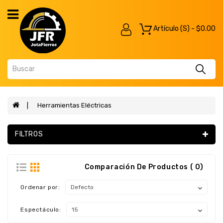
Category
Artículo (s) - $0.00
Herramientas
Eléctricas
Herramientas
Inalámbricas
Herramientas
Manual
Herramientas Eléctricas
Soldadura
FILTROS
Combos
Maquinaria
Comparación De Productos ( 0)
Agroindustria
Ordenar por:
Automatismos
Herramientas
Espectáculo:
Neumáticas