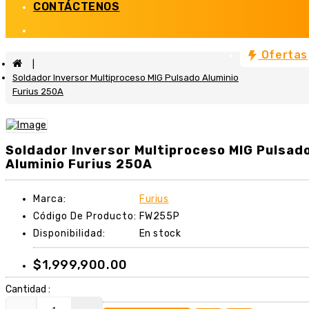
CONTÁCTENOS
Maquinaria
Ofertas
Compresores (18)
Soldador Inversor Multiproceso MIG Pulsado Aluminio
Mostrar Todo Maquinaria
Furius 250A
Agroindustria
Automatismos
Soldador Inversor Multiproceso MIG Pulsad
Aluminio Furius 250A
Herramientas
Neumáticas
Marca:
Furius
Código De Producto:
FW255P
Disponibilidad:
En stock
$1,999,900.00
Cantidad :