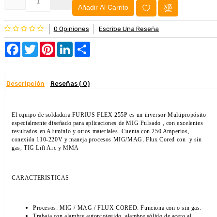
Añadir Al Carrito
0 Opiniones
Escribe Una Reseña
Facebook
Twitter
Pinterest
LinkedIn
Share
Descripción
Reseñas ( 0)
El equipo de soldadura FURIUS FLEX 255P es un inversor Multipropósito
especialmente diseñado para aplicaciones de MIG Pulsado , con excelentes
resultados en Aluminio y otros materiales. Cuenta con 250 Amperios,
conexión 110-220V y maneja procesos MIG/MAG, Flux Cored con
y sin
gas, TIG Lift Arc y MMA
CARACTERISTICAS
Procesos: MIG / MAG / FLUX CORED: Funciona con o sin gas.
Trabaja con alambre autoprotegido, alambre sólido de acero al