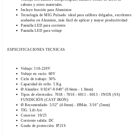
cabono y otros materiales.
Incluye función para Aluminios
Tecnología de MIG Pulsado: ideal para calibres delgados, excelentes
acabados en Aluminio, más fácil de aplicar y mayor productividad
Pantalla LED para corriente
Pantalla LED para voltaje
ESPECIFICACIONES TECNICAS
Voltaje: 110-220V
Voltaje en vacío: 60V
Ciclo de trabajo: 50%
Capacidad de rollo: 5 Kg
Ø Alambre: 0.024”-0.040” (0.6mm - 1.0mm)
Tipos de electrodos: 7018 - 7016 - 6011 - 6013 - INOX (SS)
FUNDICIÓN (CAST IRON)
Ø Recomendado: 5/32” (4.0mm) - ØMáx. 3/16” (5mm)
TIG: Lift Arc
Conector: 10/25
Corriente salida: DC
Grado de protección: IP21S