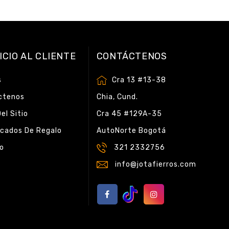
ICIO AL CLIENTE
CONTÁCTENOS
s
Cra 13 #13-38
ctenos
Chia, Cund.
el Sitio
Cra 45 #129A-35
icados De Regalo
AutoNorte Bogotá
do
321 2332756
info@jotafierros.com