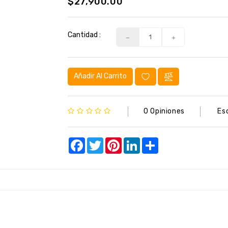
$27,900.00
Cantidad :
Añadir Al Carrito
0 Opiniones
Es
Facebook
Twitter
Pinterest
LinkedIn
Share