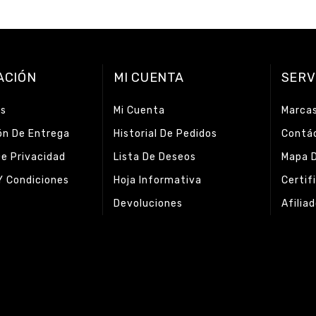
ACIÓN
MI CUENTA
SERV
os
Mi Cuenta
Marca
ón De Entrega
Historial De Pedidos
Contá
De Privacidad
Lista De Deseos
Mapa D
Y Condiciones
Hoja Informativa
Certif
Devoluciones
Afilia
s