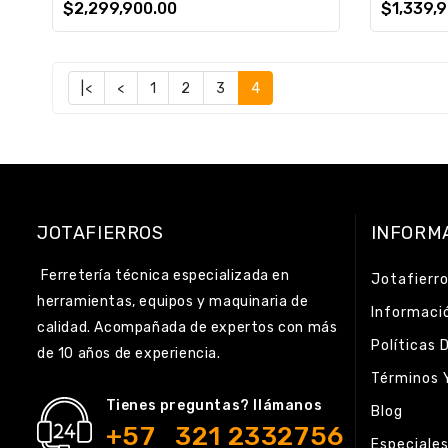
$2,299,900.00
$1,339,
|<
<
1
2
3
4
JOTAFIERROS
INFORM
Ferretería técnica especializada en
Jotafierr
herramientas, equipos y maquinaria de
Informaci
calidad. Acompañada de expertos con más
Políticas 
de 10 años de experiencia.
Términos 
Tienes preguntas? llámanos
Blog
+57 321 2332756
Especiale