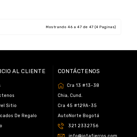
Mostrando 46 a 47 de 47 (4 Paginas)
ICIO AL CLIENTE
CONTÁCTENOS
s
Cra 13 #13-38
ctenos
Chia, Cund.
el Sitio
Cra 45 #129A-35
icados De Regalo
AutoNorte Bogotá
do
321 2332756
info@jotafierros.com