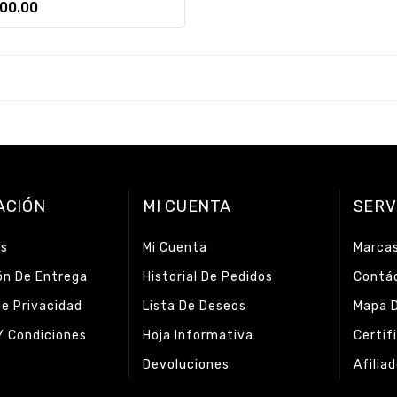
900.00
ACIÓN
MI CUENTA
SERV
os
Mi Cuenta
Marca
ón De Entrega
Historial De Pedidos
Contá
De Privacidad
Lista De Deseos
Mapa D
Y Condiciones
Hoja Informativa
Certif
Devoluciones
Afilia
s